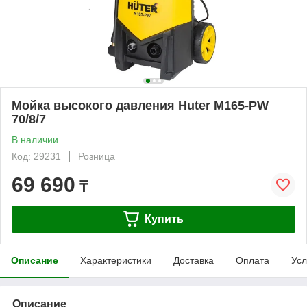
Мойка высокого давления Huter M165-PW
70/8/7
В наличии
Код: 29231
Розница
69 690
₸
Купить
Описание
Характеристики
Доставка
Оплата
Усл
Описание