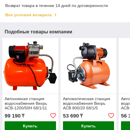
Возврат товара в течение 14 дней по договоренности
Все условия возврата
Подобные товары компании
Автономная станция
Автоматическая станция
Авто
водоснабжения Вихрь
водоснабжения Вихрь
водо
АСВ-1200/50Н 68/1/11
АСВ 800/20 68/1/5
АСВ-
99 190
53 690
56 
₸
₸
Купить
Купить