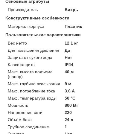
Основные атрибуты
Производитель
Вихрь
Конструктивные особенности
Материал корпуса
Пластик
Пользовательские характеристики
Вес нетто
12.1 кг
Для повышения давления
Да
Защита от сухого хода
Нет
Класс защиты
IP44
Макс. высота подъема
40 м
(напор)
Макс. глубина всасывания
9 м
Макс. потребление тока
3.6 А
Макс. температура воды
50 °C
Мощность
800 Вт
Напряжение сети
220
Объём бака
24 л
Трубное соединение
1
Эжектор
Нет