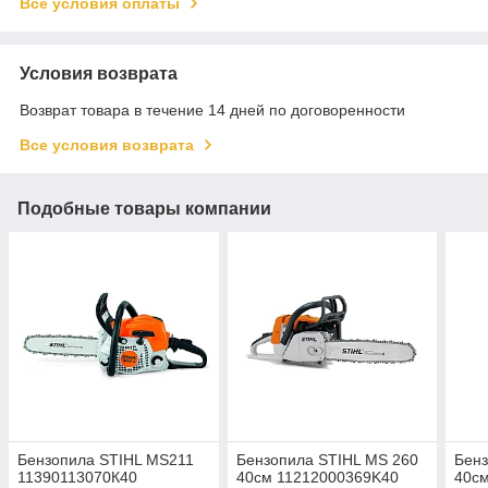
Все условия оплаты
Условия возврата
Возврат товара в течение 14 дней по договоренности
Все условия возврата
Подобные товары компании
Бензопила STIHL MS211
Бензопила STIHL MS 260
Бенз
11390113070К40
40см 11212000369K40
40с