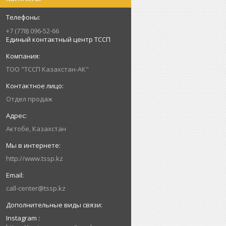
+7 (778) 096-52-66
Единый контактный центр ТССП
ТОО "ТССП Казахстан-АК"
Отдел продаж
Актобе, Казахстан
http://www.tssp.kz
call-center@tssp.kz
Instagram