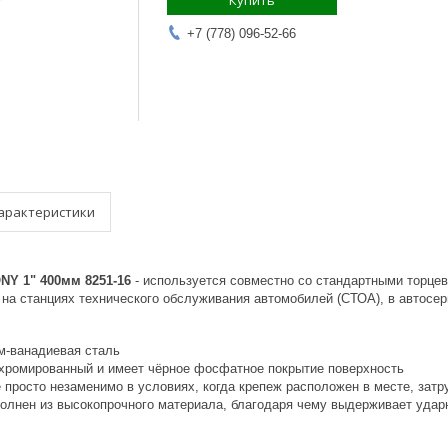
Купить
+7 (778) 096-52-66
арактеристики
NY 1" 400мм 8251-16
- используется совместно со стандартными торцев
на станциях технического обслуживания автомобилей (СТОА), в автосер
м-ванадиевая сталь
хромированный и имеет чёрное фосфатное покрытие поверхность
 просто незаменимо в условиях, когда крепеж расположен в месте, зат
олнен из высокопрочного материала, благодаря чему выдерживает удар