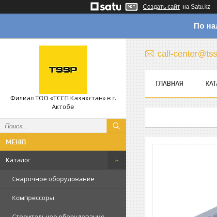
Создать сайт
на Satu.kz
По на
call-center@ts
ГЛАВНАЯ
КАТ
Филиал ТОО «ТССП Казахстан» в г.
Актобе
Каталог
Сварочное оборудование
Компрессоры
Строительное оборудование