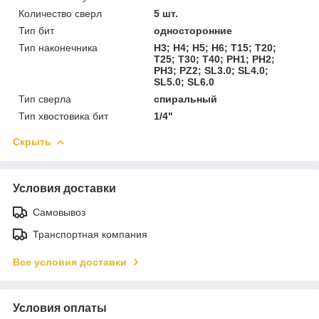
Количество сверл
5 шт.
Тип бит
односторонние
Тип наконечника
H3; H4; H5; H6; T15; T20;
T25; T30; T40; PH1; PH2;
PH3; PZ2; SL3.0; SL4.0;
SL5.0; SL6.0
Тип сверла
спиральный
Тип хвостовика бит
1/4"
Скрыть
Условия доставки
Самовывоз
Транспортная компания
Все условия доставки
Условия оплаты