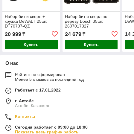
Набор бит и сверл +
Набор бит и сверл по
Набо
кружка DeWALT 25шт.
дереву Bosch 35шт.
DeW
DT70707-QZ
2607017327
20 999
24 679
14 
₸
₸
Купить
Купить
О нас
Рейтинг не сформирован
Менее 5 отзывов за последний год
Работает с 17.01.2022
г. Актобе
Актобе, Казахстан
Контакты
Сегодня работает с 09:00 до 18:00
Показать весь график работы