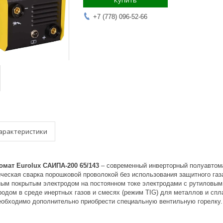
Купить
+7 (778) 096-52-66
арактеристики
мат Eurolux САИПА-200 65/143
– современный инверторный полуавтома
ческая сварка порошковой проволокой без использования защитного газ
ным покрытым электродом на постоянном токе электродами с рутиловым
одом в среде инертных газов и смесях (режим TIG) для металлов и спл
еобходимо дополнительно приобрести специальную вентильную горелку.