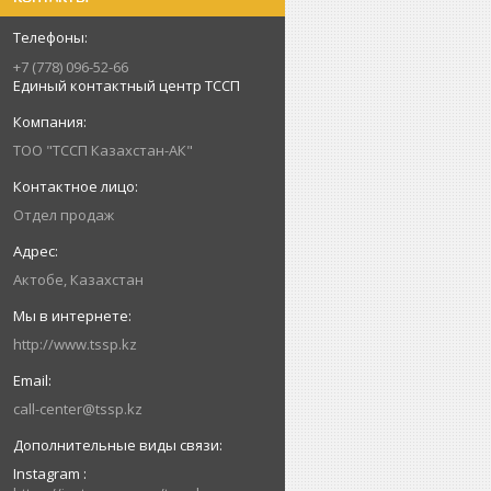
+7 (778) 096-52-66
Единый контактный центр ТССП
ТОО "ТССП Казахстан-АК"
Отдел продаж
Актобе, Казахстан
http://www.tssp.kz
call-center@tssp.kz
Instagram