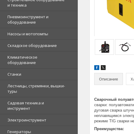
и техника
Пневмоинструмент и
оборудование
Насосы и мотопомпы
Складское оборудование
Климатическое
оборудование
Станки
Описание
Х
Лестницы, стремянки, вышки-
туры
Сварочный полуавто
Садовая техника и
сварки: полуавтомати
инструмент
дуговая сварка штуч
неплавящимся электр
Электроинструмент
режиме TIG сварки н
Преимущества:
Генераторы