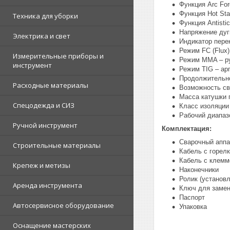
Функция Arc Fo
Функция Hot St
Техника для уборки
Функция Antist
Напряжение дуги,
Электрика и свет
Индикатор пере
Режим FC (Flux
Измерительные приборы и
Режим MMA – ру
инструмент
Режим TIG – ар
Продолжительн
Расходные материалы
Возможность св
Масса катушки п
Спецодежда и СИЗ
Класс изоляции
Рабочий диапаз
Ручной инструмент
Комплектация:
Сварочный аппа
Строительные материалы
Кабель с горел
Кабель с клемм
Крепеж и метизы
Наконечники
Ролик (установл
Аренда инструмента
Ключ для замен
Паспорт
Автосервисное оборудование
Упаковка
Оснащение мастерских