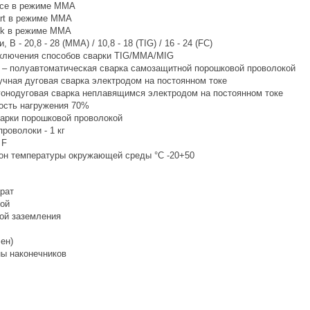
rce в режиме ММА
art в режиме ММА
ick в режиме ММА
 В - 20,8 - 28 (MMA) / 10,8 - 18 (TIG) / 16 - 24 (FC)
ключения способов сварки TIG/MMA/MIG
) – полуавтоматическая сварка самозащитной порошковой проволокой
чная дуговая сварка электродом на постоянном токе
гонодуговая сварка неплавящимся электродом на постоянном токе
ость нагружения 70%
арки порошковой проволокой
роволоки - 1 кг
 F
он температуры окружающей среды °С -20+50
рат
кой
ой заземления
ен)
ы наконечников