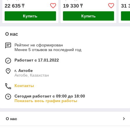
шестигранные 4-13 мм
шестигранные 4-13 мм 25
22 635
19 330
31 
₸
₸
19шт. 2521MR
шт. 2525MR
Купить
Купить
О нас
Рейтинг не сформирован
Менее 5 отзывов за последний год
Работает с 17.01.2022
г. Актобе
Актобе, Казахстан
Контакты
Сегодня работает с 09:00 до 18:00
Показать весь график работы
О нас