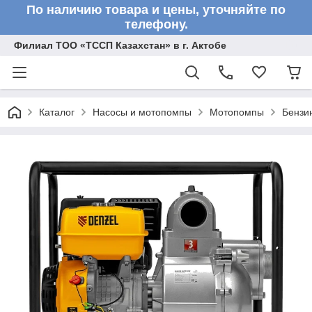
По наличию товара и цены, уточняйте по
телефону.
Филиал ТОО «ТССП Казахстан» в г. Актобе
Каталог
Насосы и мотопомпы
Мотопомпы
Бензи