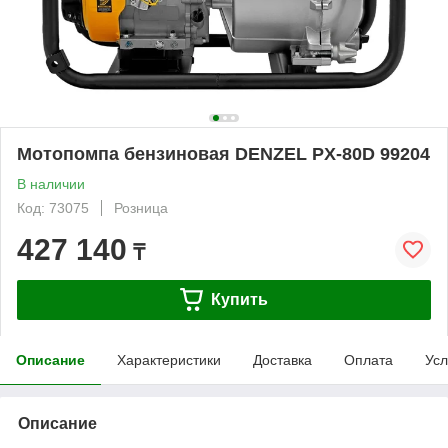
Мотопомпа бензиновая DENZEL PX-80D 99204
В наличии
Код: 73075
Розница
427 140
₸
Купить
Описание
Характеристики
Доставка
Оплата
Усл
Описание