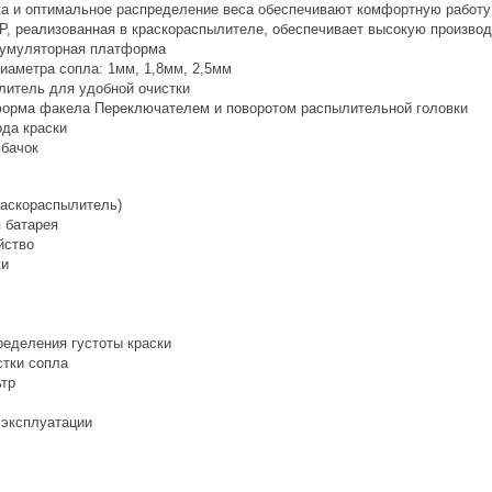
ка и оптимальное распределение веса обеспечивают комфортную работу
P, реализованная в краскораспылителе, обеспечивает высокую производ
кумуляторная платформа
иаметра сопла: 1мм, 1,8мм, 2,5мм
итель для удобной очистки
орма факела Переключателем и поворотом распылительной головки
ода краски
 бачок
раскораспылитель)
 батарея
йство
ки
ределения густоты краски
стки сопла
тр
 эксплуатации