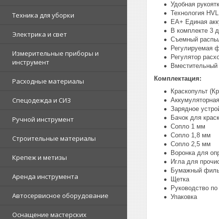
Удобная рукоят
Технология HVL
Техника для уборки
EA+ Единая ак
В комплекте 3 д
Электрика и свет
Съемный распыл
Регулируемая ф
Измерительные приборы и
Регулятор расх
инструмент
Вместительный
Комплектация:
Расходные материалы
Краскопульт (К
Спецодежда и СИЗ
Аккумуляторная
Зарядное устро
Бачок для крас
Ручной инструмент
Сопло 1 мм
Сопло 1,8 мм
Строительные материалы
Сопло 2,5 мм
Воронка для оп
Крепеж и метизы
Игла для прочи
Бумажный филь
Аренда инструмента
Щетка
Руководство по
Автосервисное оборудование
Упаковка
Оснащение мастерских