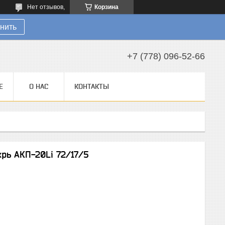
Нет отзывов,
Корзина
нить
+7 (778) 096-52-66
Е
О НАС
КОНТАКТЫ
рь АКП-20Li 72/17/5