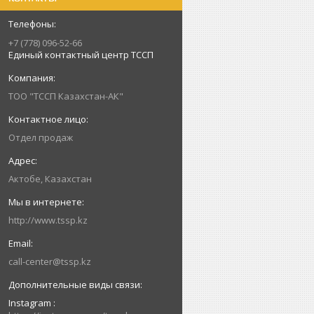
+7 (778) 096-52-66
Единый контактный центр ТССП
ТОО "ТССП Казахстан-АК"
Отдел продаж
Актобе, Казахстан
http://www.tssp.kz
call-center@tssp.kz
Instagram