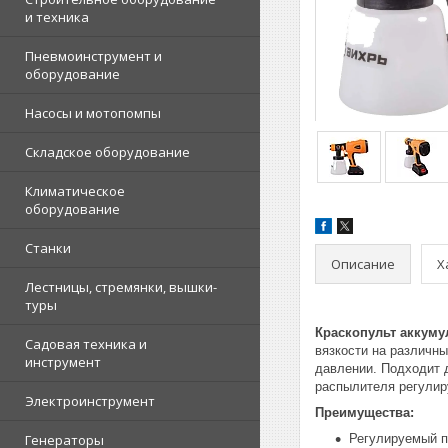
и техника
Пневмоинструмент и
оборудование
Насосы и мотопомпы
Складское оборудование
Климатическое
оборудование
Станки
Описание
Х
Лестницы, стремянки, вышки-
туры
Краскопульт аккуму
Садовая техника и
вязкости на различн
инструмент
давлении. Подходит 
распылителя регулир
Электроинструмент
Преимущества:
Генераторы
Регулируемый п