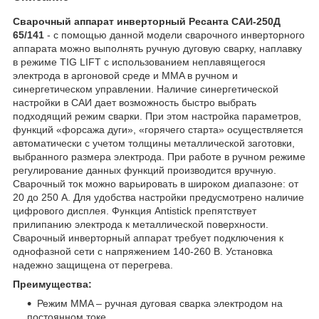
Сварочный аппарат инверторный Ресанта САИ-250Д
65/141
- с помощью данной модели сварочного инверторного
аппарата можно выполнять ручную дуговую сварку, наплавку
в режиме TIG LIFT с использованием неплавящегося
электрода в аргоновой среде и MMA в ручном и
синергетическом управлении. Наличие синергетической
настройки в САИ дает возможность быстро выбрать
подходящий режим сварки. При этом настройка параметров,
функций «форсажа дуги», «горячего старта» осуществляется
автоматически с учетом толщины металлической заготовки,
выбранного размера электрода. При работе в ручном режиме
регулирование данных функций производится вручную.
Сварочный ток можно варьировать в широком диапазоне: от
20 до 250 А. Для удобства настройки предусмотрено наличие
цифрового дисплея. Функция Antistick препятствует
прилипанию электрода к металлической поверхности.
Сварочный инверторный аппарат требует подключения к
однофазной сети с напряжением 140-260 В. Установка
надежно защищена от перегрева.
Преимущества:
Режим MMA – ручная дуговая сварка электродом на
постоянном токе