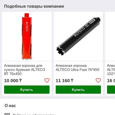
Подобные товары компании
Алмазная коронка для
Алмазная коронка
Алма
сухого бурения ALTECO
ALTECO Ultra Fast 76*450
ALTE
ВТ 76х450
102*
10 000
11 160
16 
₸
₸
Купить
Купить
О нас