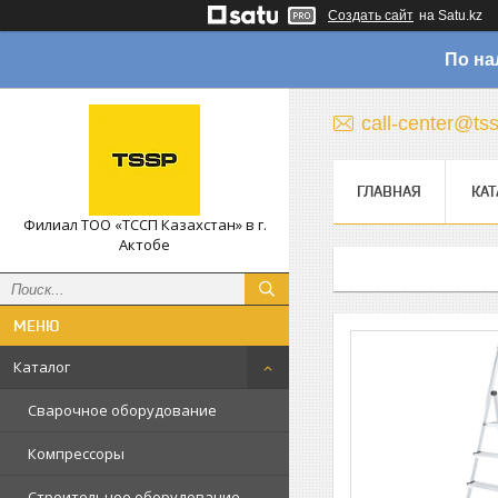
Создать сайт
на Satu.kz
По на
call-center@ts
ГЛАВНАЯ
КАТ
Филиал ТОО «ТССП Казахстан» в г.
Актобе
Каталог
Сварочное оборудование
Компрессоры
Строительное оборудование