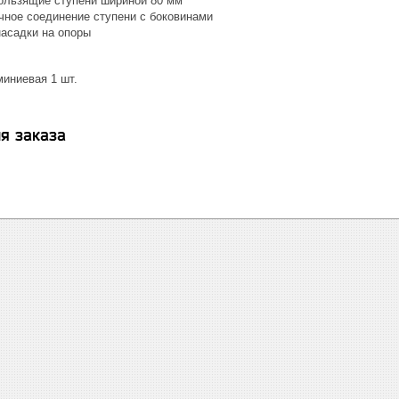
льзящие ступени шириной 80 мм
очное соединение ступени с боковинами
асадки на опоры
иниевая 1 шт.
я заказа