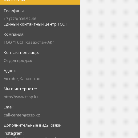
+7 (778) 096-52-66
Единый контактный центр ТССП
ТОО "ТССП Казахстан-АК"
Отдел продаж
Актобе, Казахстан
http://www.tssp.kz
call-center@tssp.kz
Instagram