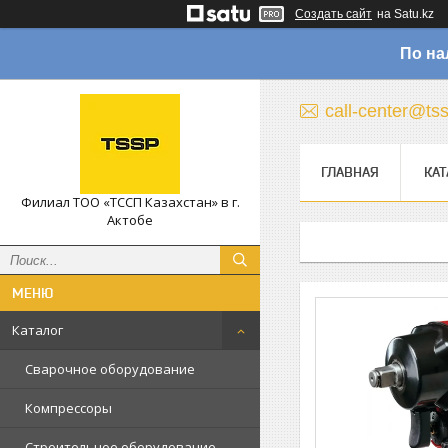
Создать сайт
на Satu.kz
По на
call-center@ts
ГЛАВНАЯ
КАТ
Филиал ТОО «ТССП Казахстан» в г.
Актобе
Каталог
Сварочное оборудование
Компрессоры
Строительное оборудование