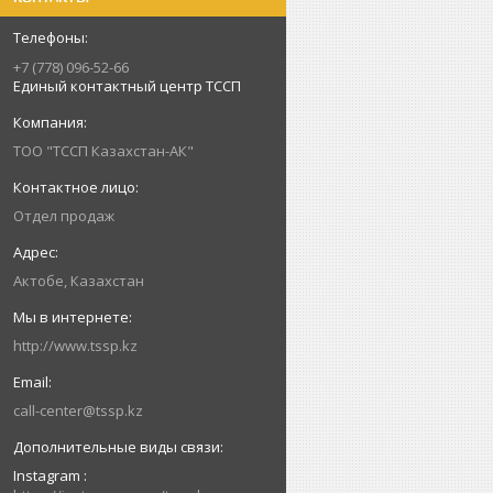
+7 (778) 096-52-66
Единый контактный центр ТССП
ТОО "ТССП Казахстан-АК"
Отдел продаж
Актобе, Казахстан
http://www.tssp.kz
call-center@tssp.kz
Instagram