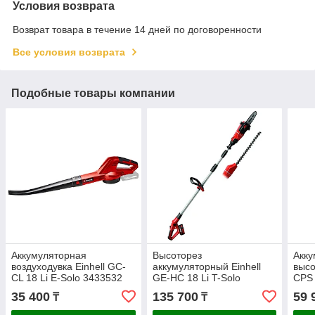
Условия возврата
Возврат товара в течение 14 дней по договоренности
Все условия возврата
Подобные товары компании
Аккумуляторная
Высоторез
Акк
воздуходувка Einhell GC-
аккумуляторный Einhell
выс
CL 18 Li E-Solo 3433532
GE-HC 18 Li T-Solo
CPS 
3410800
40+C
35 400
135 700
59 
₸
₸