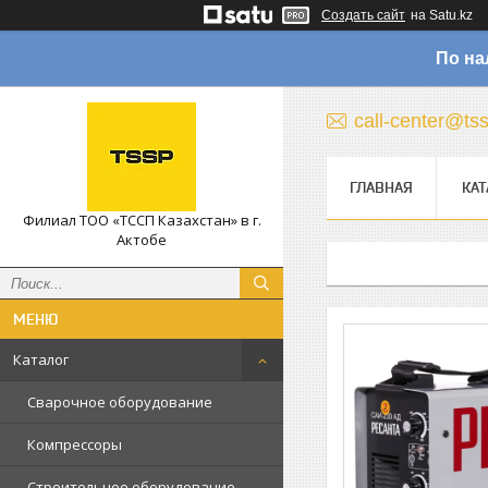
Создать сайт
на Satu.kz
По на
call-center@ts
ГЛАВНАЯ
КАТ
Филиал ТОО «ТССП Казахстан» в г.
Актобе
Каталог
Сварочное оборудование
Компрессоры
Строительное оборудование