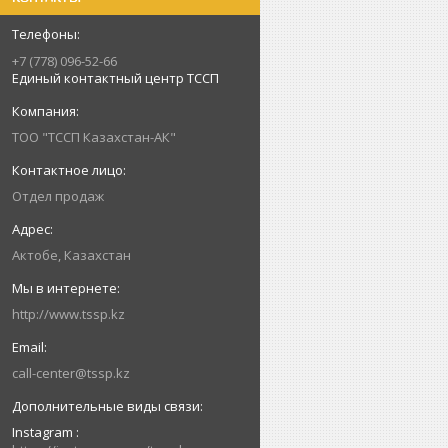
+7 (778) 096-52-66
Единый контактный центр ТССП
ТОО "ТССП Казахстан-АК"
Отдел продаж
Актобе, Казахстан
http://www.tssp.kz
call-center@tssp.kz
Instagram