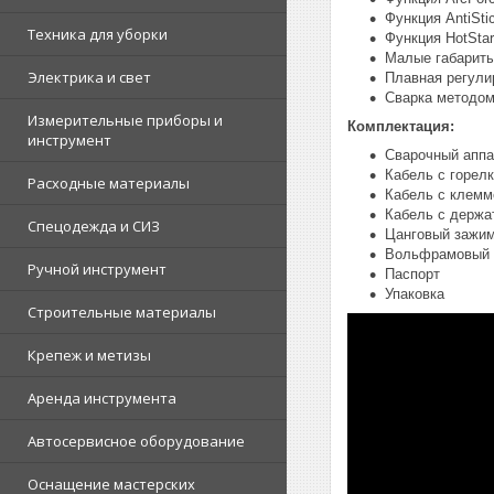
Функция AntiSti
Техника для уборки
Функция HotStar
Малые габарит
Электрика и свет
Плавная регули
Сварка методо
Измерительные приборы и
Комплектация:
инструмент
Сварочный аппа
Кабель с горел
Расходные материалы
Кабель с клемм
Кабель с держа
Спецодежда и СИЗ
Цанговый зажим
Вольфрамовый э
Ручной инструмент
Паспорт
Упаковка
Строительные материалы
Крепеж и метизы
Аренда инструмента
Автосервисное оборудование
Оснащение мастерских