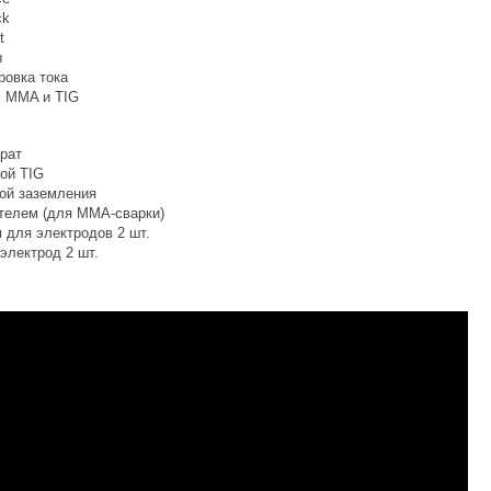
ck
t
ы
ровка тока
м MMA и TIG
рат
кой TIG
ой заземления
телем (для ММА-сварки)
 для электродов 2 шт.
лектрод 2 шт.