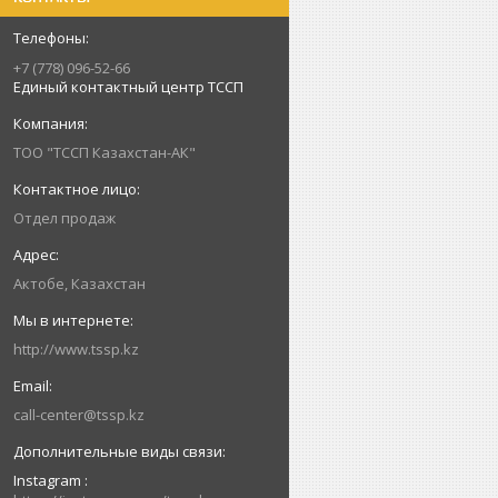
+7 (778) 096-52-66
Единый контактный центр ТССП
ТОО "ТССП Казахстан-АК"
Отдел продаж
Актобе, Казахстан
http://www.tssp.kz
call-center@tssp.kz
Instagram