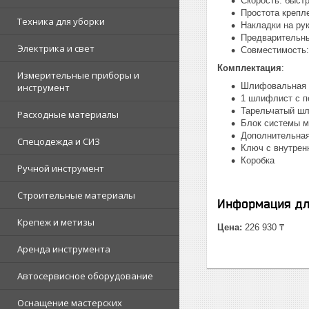
Скорость: быст
Простота крепл
Техника для уборки
Накладки на ру
Предварительны
Электрика и свет
Совместимость:
Комплектация
:
Измерительные приборы и
Шлифовальная
инструмент
1 шлифлист с пе
Тарельчатый шл
Расходные материалы
Блок системы 
Дополнительная
Спецодежда и СИЗ
Ключ с внутрен
Коробка
Ручной инструмент
Строительные материалы
Информация дл
Крепеж и метизы
Цена:
226 930 ₸
Аренда инструмента
Автосервисное оборудование
Оснащение мастерских