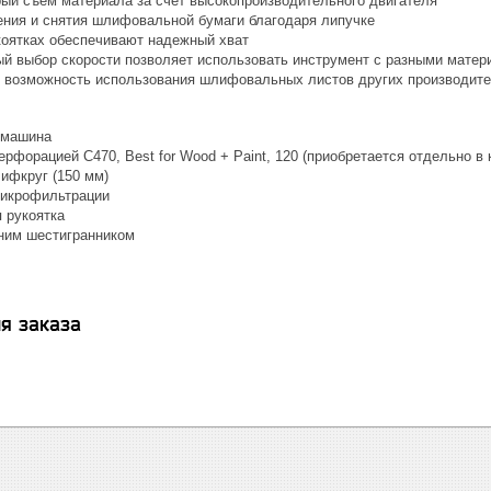
рый съём материала за счёт высокопроизводительного двигателя
ения и снятия шлифовальной бумаги благодаря липучке
коятках обеспечивают надежный хват
й выбор скорости позволяет использовать инструмент с разными матер
 возможность использования шлифовальных листов других производите
 машина
рфорацией C470, Best for Wood + Paint, 120 (приобретается отдельно в 
ифкруг (150 мм)
микрофильтрации
 рукоятка
ним шестигранником
я заказа