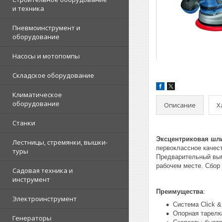
и техника
Пневмоинструмент и
оборудование
Насосы и мотопомпы
Складское оборудование
Климатическое
оборудование
Описание
Х
Станки
Эксцентриковая шли
Лестницы, стремянки, вышки-
первоклассное качес
туры
Предварительный выб
рабочем месте. Сбор
Садовая техника и
инструмент
Преимущества
:
Электроинструмент
Система Click &
Опорная тарелк
Генераторы