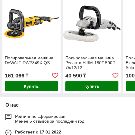
Полировальная машина
Полировальная машина
Пол
DeWALT DWP849X-QS
Ресанта УШМ-180/1500П
Einh
75/12/12
Solo
161 066
40 590
100
₸
₸
Купить
Купить
О нас
Рейтинг не сформирован
Менее 5 отзывов за последний год
Работает с 17.01.2022