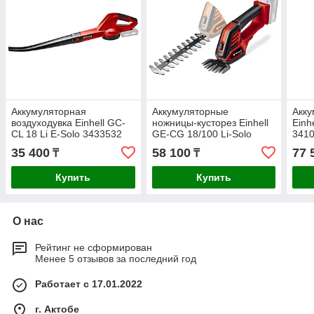
Аккумуляторная
Аккумуляторные
Акку
воздуходувка Einhell GC-
ножницы-кусторез Einhell
Einh
CL 18 Li E-Solo 3433532
GE-CG 18/100 Li-Solo
341
3410313
35 400
58 100
77 
₸
₸
Купить
Купить
О нас
Рейтинг не сформирован
Менее 5 отзывов за последний год
Работает с 17.01.2022
г. Актобе