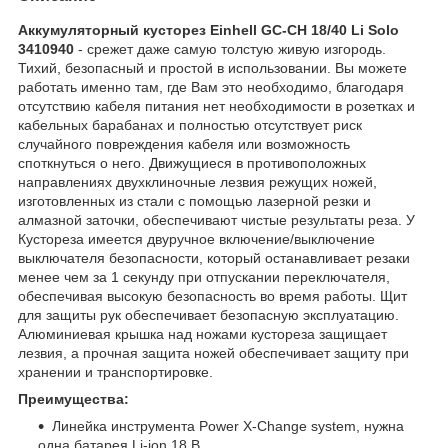
Аккумуляторный кусторез Einhell GC-CH 18/40 Li Solo
3410940
- срежет даже самую толстую живую изгородь.
Тихий, безопасный и простой в использовании. Вы можете
работать именно там, где Вам это необходимо, благодаря
отсутствию кабеля питания нет необходимости в розетках и
кабельных барабанах и полностью отсутствует риск
случайного повреждения кабеля или возможность
споткнуться о него. Движущиеся в противоположных
направлениях двухклиночные лезвия режущих ножей,
изготовленных из стали с помощью лазерной резки и
алмазной заточки, обеспечивают чистые результаты реза. У
Кустореза имеется двуручное включение/выключение
выключателя безопасности, который останавливает резаки
менее чем за 1 секунду при отпускании переключателя,
обеспечивая высокую безопасность во время работы. Щит
для защиты рук обеспечивает безопасную эксплуатацию.
Алюминиевая крышка над ножами кустореза защищает
лезвия, а прочная защита ножей обеспечивает защиту при
хранении и транспортировке.
Преимущества:
Линейка инструмента Power X-Change system, нужна
одна батарея Li-ion 18 В