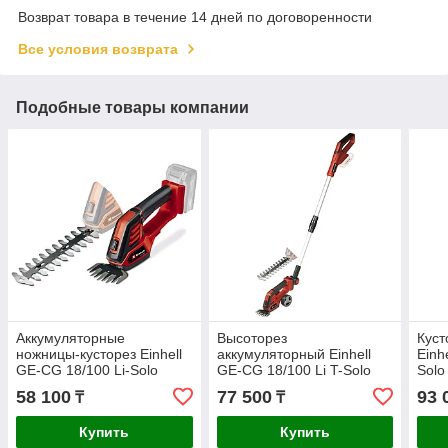
Возврат товара в течение 14 дней по договоренности
Все условия возврата
Подобные товары компании
Аккумуляторные
Высоторез
Куст
ножницы-кусторез Einhell
аккумуляторный Einhell
Einh
GE-CG 18/100 Li-Solo
GE-CG 18/100 Li T-Solo
Solo
3410313
3410310
58 100
77 500
93 
₸
₸
Купить
Купить