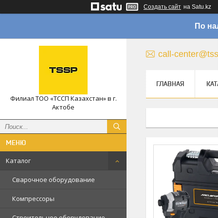
Создать сайт
на Satu.kz
По на
call-center@ts
ГЛАВНАЯ
КАТ
Филиал ТОО «ТССП Казахстан» в г.
Актобе
Каталог
Сварочное оборудование
Компрессоры
Строительное оборудование