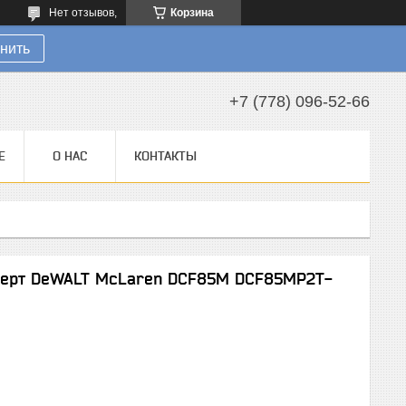
Нет отзывов,
Корзина
нить
+7 (778) 096-52-66
Е
О НАС
КОНТАКТЫ
верт DeWALT McLaren DCF85M DCF85MP2T-