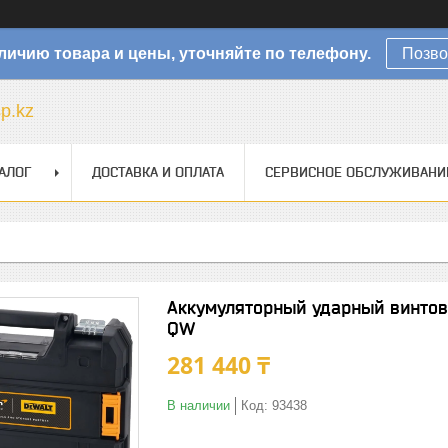
личию товара и цены, уточняйте по телефону.
Позво
sp.kz
АЛОГ
ДОСТАВКА И ОПЛАТА
СЕРВИСНОЕ ОБСЛУЖИВАНИ
Аккумуляторный ударный винто
QW
281 440 ₸
В наличии
Код:
93438