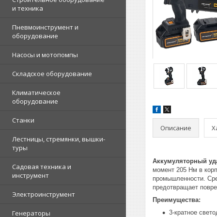
и техника
Пневмоинструмент и
оборудование
Насосы и мотопомпы
Складское оборудование
Климатическое
оборудование
Станки
Описание
Х
Лестницы, стремянки, вышки-
туры
Аккумуляторный уд
Садовая техника и
момент 205 Нм в кор
инструмент
промышленности. Сре
предотвращает повре
Электроинструмент
Преимущества:
Генераторы
3-кратное свет