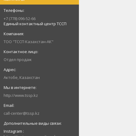
+7 (778) 096-52-66
Единый контактный центр ТССП
ТОО "ТССП Казахстан-АК"
Отдел продаж
Актобе, Казахстан
http://www.tssp.kz
call-center@tssp.kz
Instagram