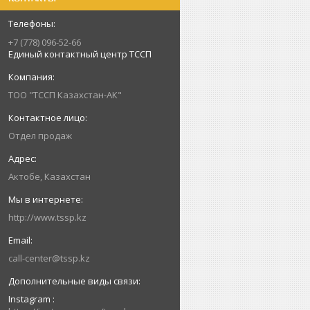
+7 (778) 096-52-66
Единый контактный центр ТССП
ТОО "ТССП Казахстан-АК"
Отдел продаж
Актобе, Казахстан
http://www.tssp.kz
call-center@tssp.kz
Instagram