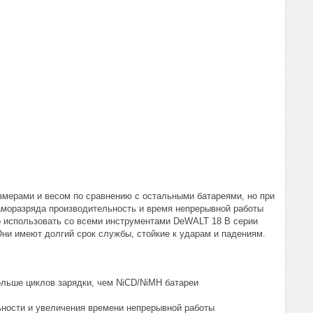
змерами и весом по сравнению с остальными батареями, но при
аморазряда производительность и время непрерывной работы
 использовать со всеми инструментами DeWALT 18 В серии
и имеют долгий срок службы, стойкие к ударам и падениям.
льше циклов зарядки, чем NiCD/NiMH батареи
ности и увеличения времени непрерывной работы