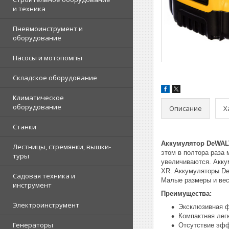
и техника
Пневмоинструмент и
оборудование
Насосы и мотопомпы
Складское оборудование
Климатическое
оборудование
Описание
Х
Станки
Аккумулятор DeWALT
Лестницы, стремянки, вышки-
этом в полтора раза
туры
увеличиваются. Акку
XR. Аккумуляторы De
Садовая техника и
Малые размеры и вес
инструмент
Преимущества:
Электроинструмент
Эксклюзивная ф
Компактная лег
Генераторы
Отсутствие эфф