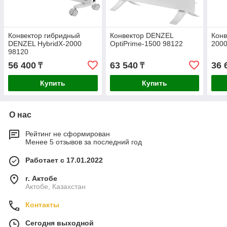
Конвектор гибридный
Конвектор DENZEL
Кон
DENZEL HybridX-2000
OptiPrime-1500 98122
200
98120
56 400
63 540
36 
₸
₸
Купить
Купить
О нас
Рейтинг не сформирован
Менее 5 отзывов за последний год
Работает с 17.01.2022
г. Актобе
Актобе, Казахстан
Контакты
Сегодня выходной