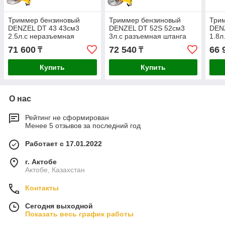
Триммер бензиновый
Триммер бензиновый
Три
DENZEL DT 43 43см3
DENZEL DT 52S 52см3
DEN
2.5л.с неразъемная
3л.с разъемная штанга
1.8л
штанга 96224
96227
штан
71 600
72 540
66 
₸
₸
Купить
Купить
О нас
Рейтинг не сформирован
Менее 5 отзывов за последний год
Работает с 17.01.2022
г. Актобе
Актобе, Казахстан
Контакты
Сегодня выходной
Показать весь график работы