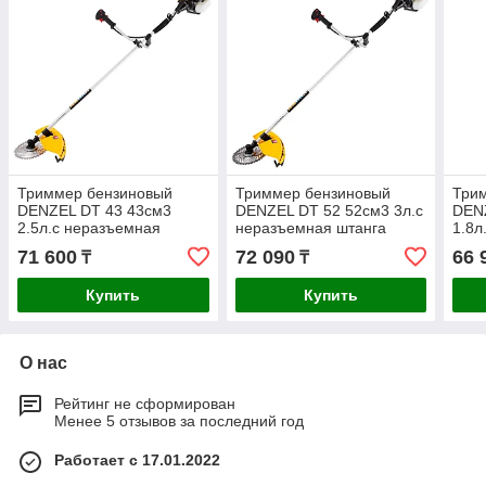
Триммер бензиновый
Триммер бензиновый
Три
DENZEL DT 43 43см3
DENZEL DT 52 52см3 3л.с
DEN
2.5л.с неразъемная
неразъемная штанга
1.8л
штанга 96224
96226
штан
71 600
72 090
66 
₸
₸
Купить
Купить
О нас
Рейтинг не сформирован
Менее 5 отзывов за последний год
Работает с 17.01.2022