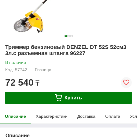
Триммер бензиновый DENZEL DT 52S 52см3
3л.с разъемная штанга 96227
В наличии
Код: 57742
Розница
72 540
₸
Купить
Описание
Характеристики
Доставка
Оплата
Усл
Описание