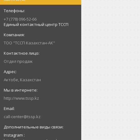
+7 (778) 096-52-66
Единый контактный центр ТССП
ТОО "ТССП Казахстан-АК"
Отдел продаж
Актобе, Казахстан
http://www.tssp.kz
call-center@tssp.kz
Instagram