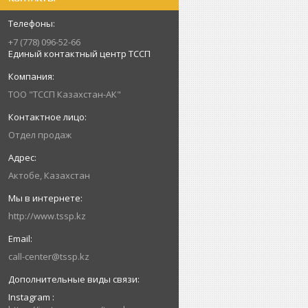
+7 (778) 096-52-66
Единый контактный центр ТССП
ТОО "ТССП Казахстан-АК"
Отдел продаж
Актобе, Казахстан
http://www.tssp.kz
call-center@tssp.kz
Instagram