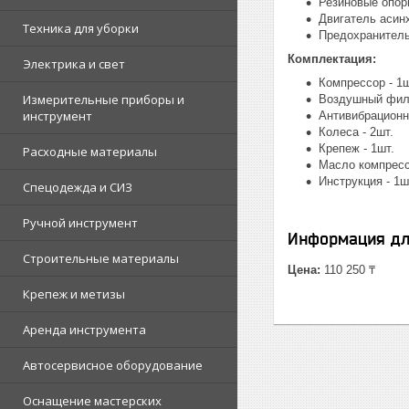
Резиновые опор
Двигатель асин
Техника для уборки
Предохранитель
Комплектация:
Электрика и свет
Компрессор - 1ш
Измерительные приборы и
Воздушный филь
инструмент
Антивибрационна
Колеса - 2шт.
Крепеж - 1шт.
Расходные материалы
Масло компресс
Инструкция - 1ш
Спецодежда и СИЗ
Ручной инструмент
Информация дл
Строительные материалы
Цена:
110 250 ₸
Крепеж и метизы
Аренда инструмента
Автосервисное оборудование
Оснащение мастерских