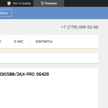
Нет отзывов,
Корзина
нить
+7 (778) 096-52-66
Е
О НАС
КОНТАКТЫ
DK1500/24,Х-PRO 96428