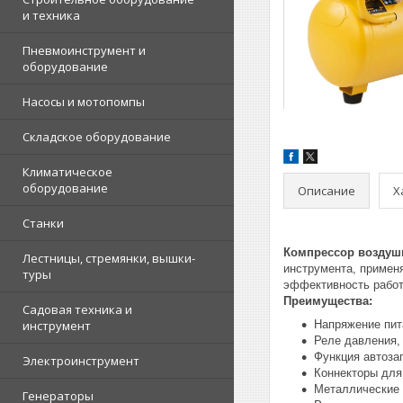
и техника
Пневмоинструмент и
оборудование
Насосы и мотопомпы
Складское оборудование
Климатическое
оборудование
Описание
Х
Станки
Компрессор воздуш
Лестницы, стремянки, вышки-
инструмента, примен
туры
эффективность работ
Преимущества:
Садовая техника и
инструмент
Напряжение пит
Реле давления,
Функция автоза
Электроинструмент
Коннекторы для
Металлические
Генераторы