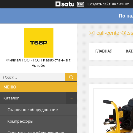
Создать сайт
на Satu.kz
По на
call-center@ts
ГЛАВНАЯ
КАТ
Филиал ТОО «ТССП Казахстан» в г.
Актобе
Каталог
Сварочное оборудование
Компрессоры
Строительное оборудование