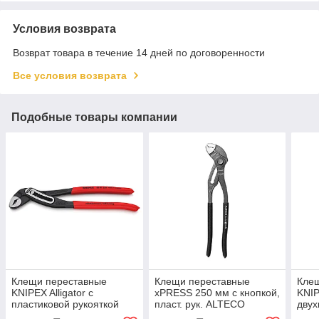
Условия возврата
Возврат товара в течение 14 дней по договоренности
Все условия возврата
Подобные товары компании
Клещи переставные
Клещи переставные
Кле
KNIPEX Alligator с
xPRESS 250 мм с кнопкой,
KNIP
пластиковой рукояткой
пласт. рук. ALTECO
двух
250мм 8801250
Industrial 0705-1K-250-X
руко