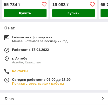
305х2.2х30мм DT4331-QZ
DT99564-QZ
55 734
19 083
65 
₸
₸
Купить
Купить
О нас
Рейтинг не сформирован
Менее 5 отзывов за последний год
Работает с 17.01.2022
г. Актобе
Актобе, Казахстан
Контакты
Сегодня работает с 09:00 до 18:00
Показать весь график работы
О нас