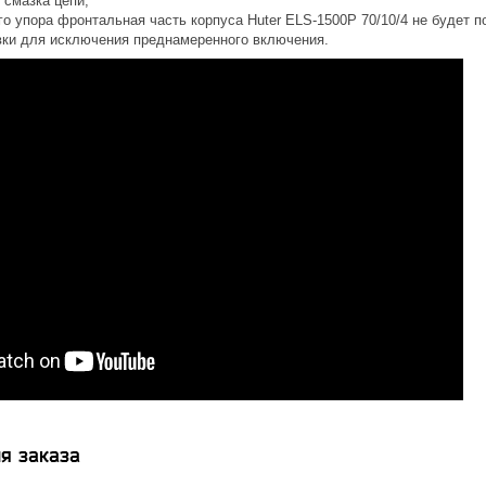
 смазка цепи;
го упора фронтальная часть корпуса Huter ELS-1500P 70/10/4 не будет 
вки для исключения преднамеренного включения.
я заказа