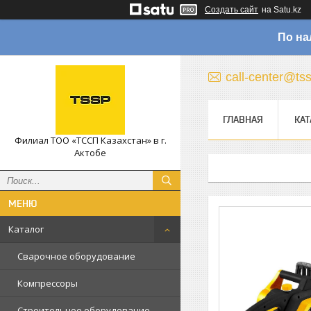
Создать сайт
на Satu.kz
По на
call-center@ts
ГЛАВНАЯ
КАТ
Филиал ТОО «ТССП Казахстан» в г.
Актобе
Каталог
Сварочное оборудование
Компрессоры
Строительное оборудование