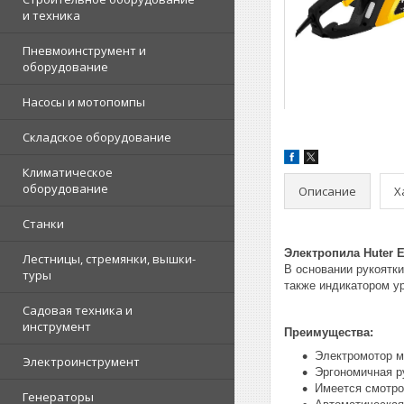
и техника
Пневмоинструмент и
оборудование
Насосы и мотопомпы
Складское оборудование
Климатическое
оборудование
Описание
Х
Станки
Электропила Huter E
Лестницы, стремянки, вышки-
В основании рукоятк
туры
также индикатором у
Садовая техника и
инструмент
Преимущества:
Электромотор м
Электроинструмент
Эргономичная р
Имеется смотро
Генераторы