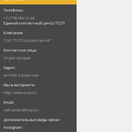
+7 (778) 096-52-66
Единый контактный центр ТССП
ТОО "ТССП Казахстан-АК"
Отдел продаж
Актобе, Казахстан
http://www.tssp.kz
call-center@tssp.kz
Instagram