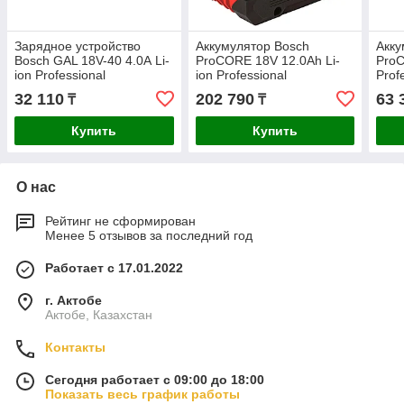
Зарядное устройство
Аккумулятор Bosch
Акку
Bosch GAL 18V-40 4.0А Li-
ProCORE 18V 12.0Ah Li-
Pro
ion Professional
ion Professional
Prof
1600A019RJ
1600A016GU
32 110
202 790
63 
₸
₸
Купить
Купить
О нас
Рейтинг не сформирован
Менее 5 отзывов за последний год
Работает с 17.01.2022
г. Актобе
Актобе, Казахстан
Контакты
Сегодня работает с 09:00 до 18:00
Показать весь график работы