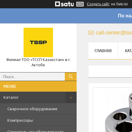
Создать сайт
на Satu.kz
По на
call-center@ts
ГЛАВНАЯ
КАТ
Филиал ТОО «ТССП Казахстан» в г.
Актобе
Каталог
Сварочное оборудование
Компрессоры
Строительное оборудование