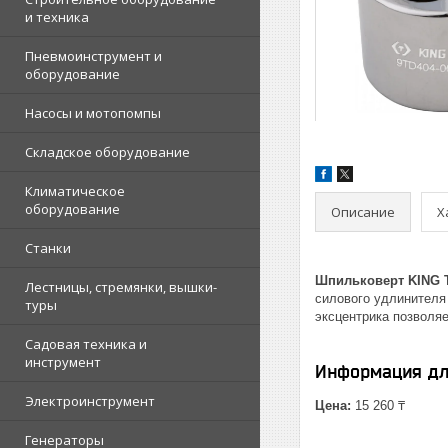
и техника
Пневмоинструмент и
оборудование
Насосы и мотопомпы
Складское оборудование
Климатическое
оборудование
Описание
Х
Станки
Шпильковерт KING 
Лестницы, стремянки, вышки-
силового удлинителя 
туры
эксцентрика позволя
Садовая техника и
инструмент
Информация дл
Электроинструмент
Цена:
15 260 ₸
Генераторы