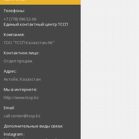
+7 (778) 096-52-66
Единый контактный центр ТССП
ТОО "ТССП Казахстан-АК"
Отдел продаж
Актобе, Казахстан
http://www.tssp.kz
call-center@tssp.kz
Instagram