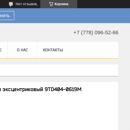
Нет отзывов,
Корзина
нить
+7 (778) 096-52-66
Е
О НАС
КОНТАКТЫ
м эксцентриковый 9TD404-0619M