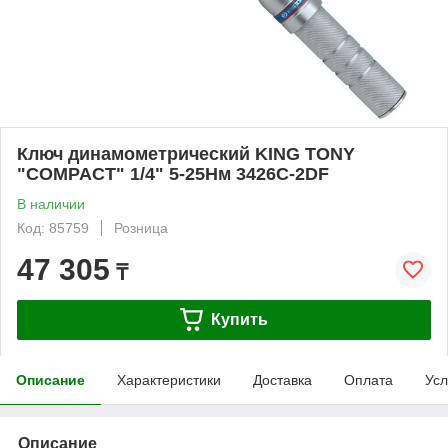
Ключ динамометрический KING TONY
"COMPACT" 1/4" 5-25Нм 3426C-2DF
В наличии
Код: 85759
Розница
47 305
₸
Купить
Описание
Характеристики
Доставка
Оплата
Усл
Описание