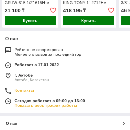
GR-IW-615 1/2" 615Н·м
KING TONY 1" 2712Нм
3/8"
УТ-00000048
33862-200
21 100
418 195
46 
₸
₸
Купить
Купить
О нас
Рейтинг не сформирован
Менее 5 отзывов за последний год
Работает с 17.01.2022
г. Актобе
Актобе, Казахстан
Контакты
Сегодня работает с 09:00 до 13:00
Показать весь график работы
О нас