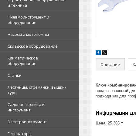
и техника
Пневмоинструмент и
оборудование
Насосы и мотопомпы
Складское оборудование
Климатическое
оборудование
Описание
Х
Станки
Ключ комбинирован
Лестницы, стремянки, вышки-
предназначенный для
туры
подходя как для проф
Садовая техника и
инструмент
Информация дл
Электроинструмент
Цена:
25 305 ₸
Генераторы