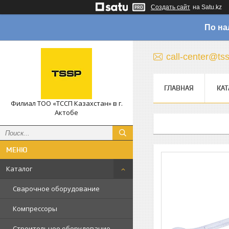
Создать сайт
на Satu.kz
По на
call-center@ts
ГЛАВНАЯ
КАТ
Филиал ТОО «ТССП Казахстан» в г.
Актобе
Каталог
Сварочное оборудование
Компрессоры
Строительное оборудование