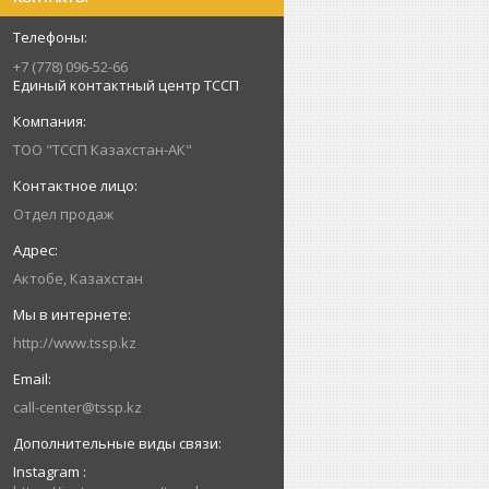
+7 (778) 096-52-66
Единый контактный центр ТССП
ТОО "ТССП Казахстан-АК"
Отдел продаж
Актобе, Казахстан
http://www.tssp.kz
call-center@tssp.kz
Instagram