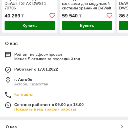
DeWalt TSTAK DWST1-
колесами для модульной
DeW
70706
системы хранения DeWalt
DWS
TSTAK 2.0 DWST83347-1
40 269
59 540
86 
₸
₸
Купить
Купить
О нас
Рейтинг не сформирован
Менее 5 отзывов за последний год
Работает с 17.01.2022
г. Актобе
Актобе, Казахстан
Контакты
Сегодня работает с 09:00 до 18:00
Показать весь график работы
О нас