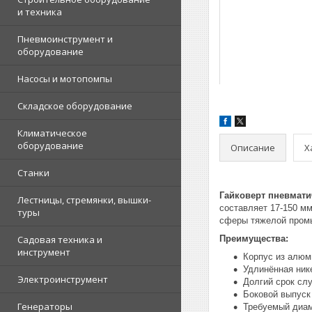
и техника
Пневмоинструмент и
оборудование
Насосы и мотопомпы
Складское оборудование
Климатическое
оборудование
Описание
Х
Станки
Гайковерт пневмати
Лестницы, стремянки, вышки-
составляет 17-150 м
туры
сферы тяжелой промы
Садовая техника и
Преимущества:
инструмент
Корпус из алюм
Удлинённая ник
Электроинструмент
Долгий срок сл
Боковой выпуск
Генераторы
Требуемый диам