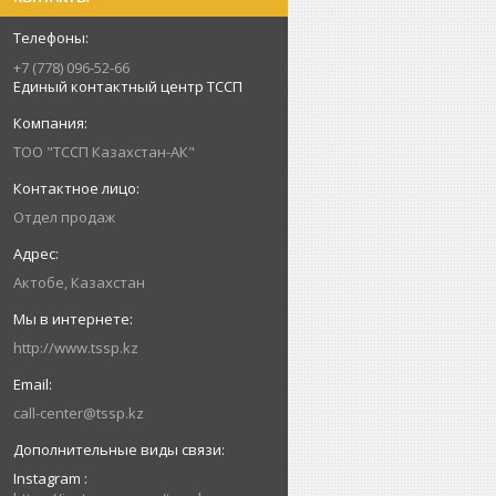
+7 (778) 096-52-66
Единый контактный центр ТССП
ТОО "ТССП Казахстан-АК"
Отдел продаж
Актобе, Казахстан
http://www.tssp.kz
call-center@tssp.kz
Instagram