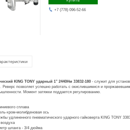
Купить
+7 (778) 096-52-66
арактеристики
ческий KING TONY ударный 1" 2440Нм 33832-180
- служит для устано
м. Реверс позволяет успешно работать с окислившимися и проржавевши
шленности. Момент затяжки поддается регулированию.
иниевого сплава
ель-хром-молибденовая ось
ужбы удлиненного пневматического ударного гайковерта KING TONY 338
 воздуха
етр шланга - 3/4 дюйма