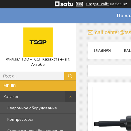
Создать сайт
на Satu.kz
По на
call-center@ts
ГЛАВНАЯ
КАТ
Филиал ТОО «ТССП Казахстан» в г.
Актобе
Каталог
Сварочное оборудование
Компрессоры
Строительное оборудование