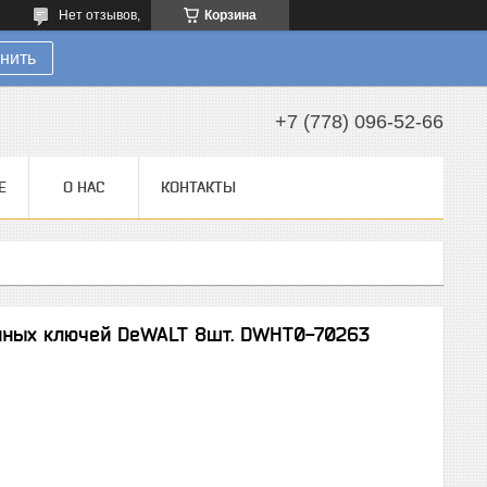
Нет отзывов,
Корзина
нить
+7 (778) 096-52-66
Е
О НАС
КОНТАКТЫ
нных ключей DeWALT 8шт. DWHT0-70263