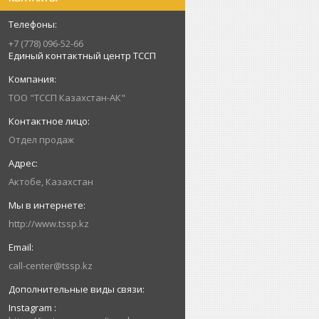
+7 (778) 096-52-66
Единый контактный центр ТССП
ТОО "ТССП Казахстан-АК"
Отдел продаж
Актобе, Казахстан
http://www.tssp.kz
call-center@tssp.kz
Instagram