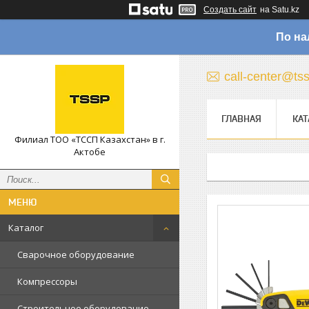
Создать сайт
на Satu.kz
По на
call-center@ts
ГЛАВНАЯ
КАТ
Филиал ТОО «ТССП Казахстан» в г.
Актобе
Каталог
Сварочное оборудование
Компрессоры
Строительное оборудование