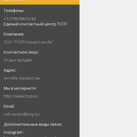
+7 (778) 096-52-66
Единый контактный центр ТССП
ТОО "ТССП Казахстан-АК"
Отдел продаж
Актобе, Казахстан
http://www.tssp.kz
call-center@tssp.kz
Instagram