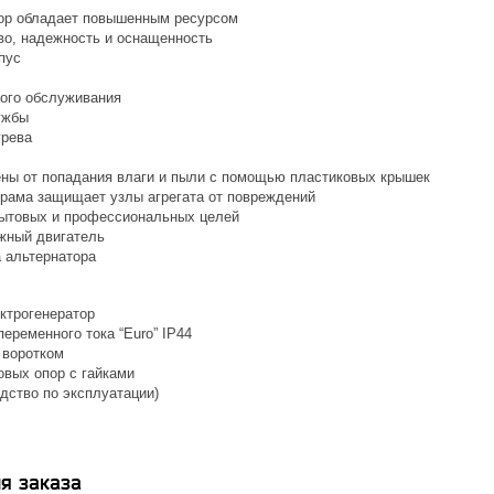
ор обладает повышенным ресурсом
во, надежность и оснащенность
пус
бого обслуживания
ужбы
грева
ны от попадания влаги и пыли с помощью пластиковых крышек
рама защищает узлы агрегата от повреждений
ытовых и профессиональных целей
жный двигатель
 альтернатора
ктрогенератор
еременного тока “Euro” IP44
 воротком
овых опор с гайками
дство по эксплуатации)
я заказа