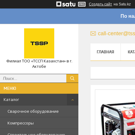
Создать сайт
на Satu.kz
По на
call-center@ts
ГЛАВНАЯ
КАТ
Филиал ТОО «ТССП Казахстан» в г.
Актобе
Каталог
Сварочное оборудование
Компрессоры
Строительное оборудование