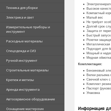
Электрогенерат
Техника для уборки
Высокое качест
Компактный кор
Электрика и свет
Малый вес
Не требует осо
Долгий срок сл
Измерительные приборы и
Защита от пере
инструмент
Быстрый запуск
Розетки защище
Расходные материалы
Металлическая 
Подходит для б
Спецодежда и СИЗ
Мощный и наде
Медная обмотка
Ручной инструмент
Комплектация:
Строительные материалы
Бензиновый эле
Вилки разъема п
Крепеж и метизы
Свечной ключ с
Комплект резин
Паспорт (руково
Аренда инструмента
Упаковка
Автосервисное оборудование
Информация дл
Оснащение мастерских