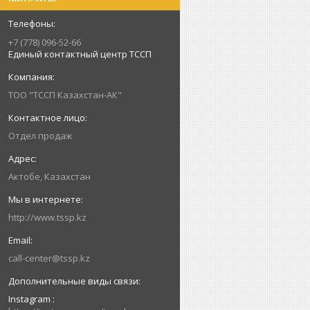
+7 (778) 096-52-66
Единый контактный центр ТССП
ТОО "ТССП Казахстан-АК"
Отдел продаж
Актобе, Казахстан
http://www.tssp.kz
call-center@tssp.kz
Instagram