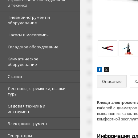
и техника
Пневмоинструмент и
оборудование
Насосы и мотопомпы
Складское оборудование
Климатическое
оборудование
Станки
Описание
Х
Лестницы, стремянки, вышки-
туры
Клещи электромонта
Садовая техника и
кабелей с диаметром 
инструмент
выполнен из качеств
комфортной эксплуат
Электроинструмент
Генераторы
Информация дл