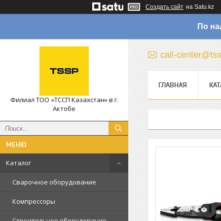
Создать сайт
на Satu.kz
По на
call-center@ts
ГЛАВНАЯ
КАТ
Филиал ТОО «ТССП Казахстан» в г.
Актобе
Каталог
Сварочное оборудование
Компрессоры
Строительное оборудование