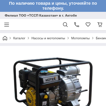
По наличию товара и цены, уточняйте по
телефону.
Филиал ТОО «ТССП Казахстан» в г. Актобе
Каталог
Насосы и мотопомпы
Мотопомпы
Бензи