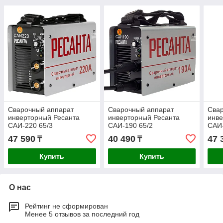
Сварочный аппарат
Сварочный аппарат
Сва
инверторный Ресанта
инверторный Ресанта
инве
САИ-220 65/3
САИ-190 65/2
САИ-
47 590
40 490
47 
₸
₸
Купить
Купить
О нас
Рейтинг не сформирован
Менее 5 отзывов за последний год