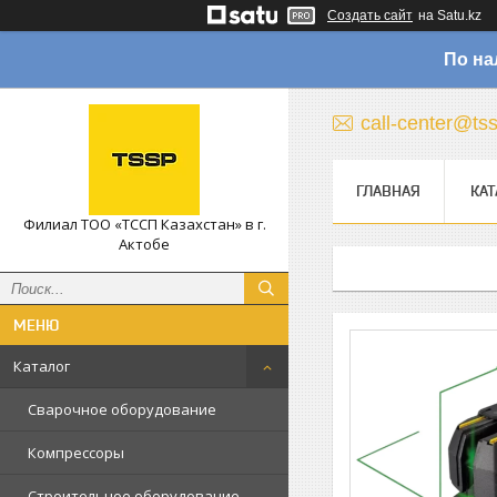
Создать сайт
на Satu.kz
По на
call-center@ts
ГЛАВНАЯ
КАТ
Филиал ТОО «ТССП Казахстан» в г.
Актобе
Каталог
Сварочное оборудование
Компрессоры
Строительное оборудование