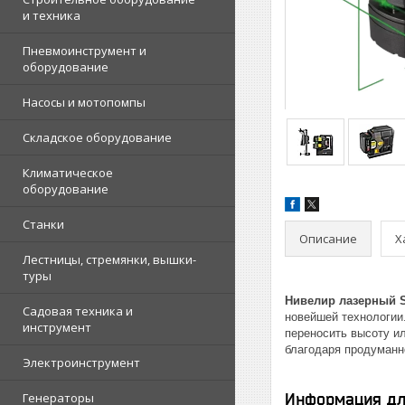
и техника
Пневмоинструмент и
оборудование
Насосы и мотопомпы
Складское оборудование
Климатическое
оборудование
Станки
Описание
Х
Лестницы, стремянки, вышки-
туры
Нивелир лазерный S
Садовая техника и
новейшей технологии
инструмент
переносить высоту и
благодаря продуманн
Электроинструмент
Генераторы
Информация дл