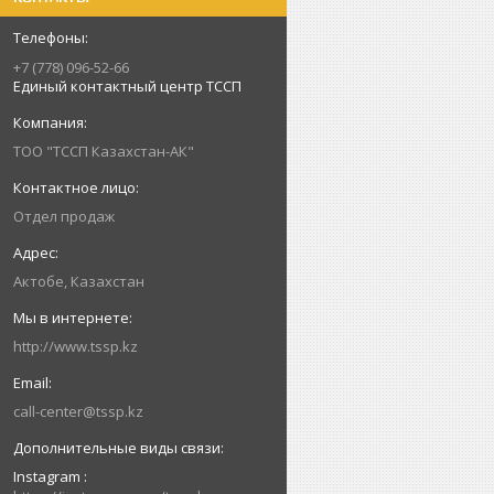
+7 (778) 096-52-66
Единый контактный центр ТССП
ТОО "ТССП Казахстан-АК"
Отдел продаж
Актобе, Казахстан
http://www.tssp.kz
call-center@tssp.kz
Instagram