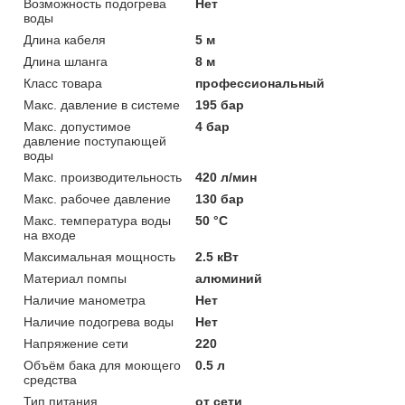
Возможность подогрева
Нет
воды
Длина кабеля
5 м
Длина шланга
8 м
Класс товара
профессиональный
Макс. давление в системе
195 бар
Макс. допустимое
4 бар
давление поступающей
воды
Макс. производительность
420 л/мин
Макс. рабочее давление
130 бар
Макс. температура воды
50 °C
на входе
Максимальная мощность
2.5 кВт
Материал помпы
алюминий
Наличие манометра
Нет
Наличие подогрева воды
Нет
Напряжение сети
220
Объём бака для моющего
0.5 л
средства
Тип питания
от сети