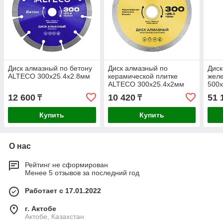
Диск алмазный по бетону
Диск алмазный по
Диск
ALTECO 300x25.4x2.8мм
керамической плитке
жел
ALTECO 300x25.4x2мм
500x
12 600
10 420
51 
₸
₸
Купить
Купить
О нас
Рейтинг не сформирован
Менее 5 отзывов за последний год
Работает с 17.01.2022
г. Актобе
Актобе, Казахстан