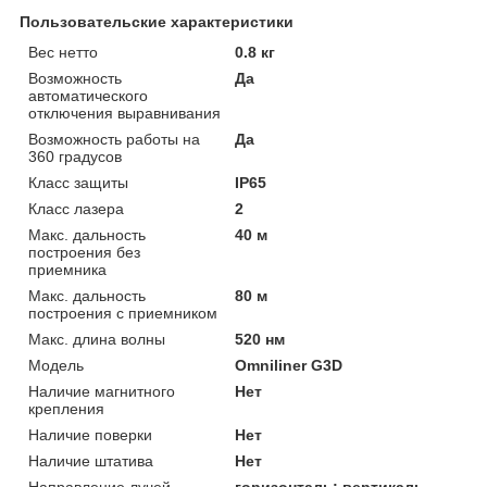
Пользовательские характеристики
Вес нетто
0.8 кг
Возможность
Да
автоматического
отключения выравнивания
Возможность работы на
Да
360 градусов
Класс защиты
IP65
Класс лазера
2
Макс. дальность
40 м
построения без
приемника
Макс. дальность
80 м
построения с приемником
Макс. длина волны
520 нм
Модель
Omniliner G3D
Наличие магнитного
Нет
крепления
Наличие поверки
Нет
Наличие штатива
Нет
Направление лучей
горизонталь; вертикаль