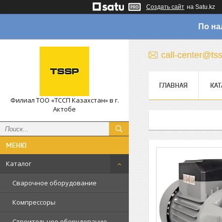
Создать сайт
на Satu.kz
По на
call-center@ts
ГЛАВНАЯ
КАТ
Филиал ТОО «ТССП Казахстан» в г.
Актобе
Каталог
Сварочное оборудование
Компрессоры
Строительное оборудование