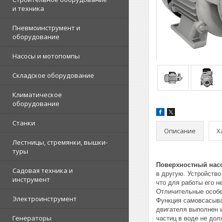
и техника
Пневмоинструмент и
оборудование
Насосы и мотопомпы
Складское оборудование
Климатическое
оборудование
Станки
Описание
Х
Лестницы, стремянки, вышки-
туры
Поверхностный насо
Садовая техника и
в другую. Устройство
инструмент
что для работы его н
Отличительные особе
Электроинструмент
Функция самовсасыван
двигателя выполнен 
Генераторы
частиц в воде не дол