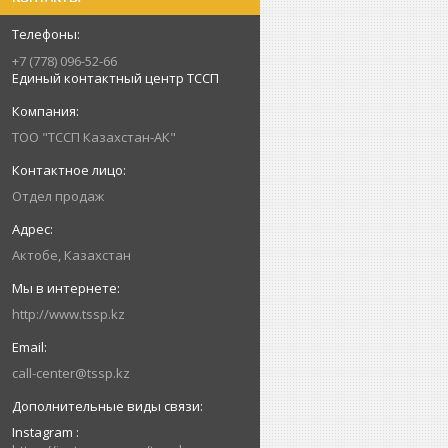
+7 (778) 096-52-66
Единый контактный центр ТССП
ТОО "ТССП Казахстан-АК"
Отдел продаж
Актобе, Казахстан
http://www.tssp.kz
call-center@tssp.kz
Instagram