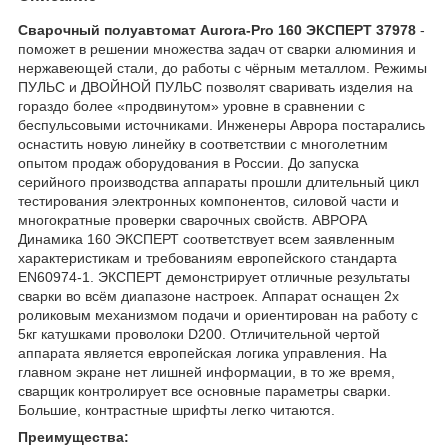
Сварочный полуавтомат Aurora-Pro 160 ЭКСПЕРТ 37978
-
поможет в решении множества задач от сварки алюминия и
нержавеющей стали, до работы с чёрным металлом. Режимы
ПУЛЬС и ДВОЙНОЙ ПУЛЬС позволят сваривать изделия на
гораздо более «продвинутом» уровне в сравнении с
беспульсовыми источниками. Инженеры Аврора постарались
оснастить новую линейку в соответствии с многолетним
опытом продаж оборудования в России. До запуска
серийного производства аппараты прошли длительный цикл
тестирования электронных компонентов, силовой части и
многократные проверки сварочных свойств. АВРОРА
Динамика 160 ЭКСПЕРТ соответствует всем заявленным
характеристикам и требованиям европейского стандарта
EN60974-1. ЭКСПЕРТ демонстрирует отличные результаты
сварки во всём диапазоне настроек. Аппарат оснащен 2х
роликовым механизмом подачи и ориентирован на работу с
5кг катушками проволоки D200. Отличительной чертой
аппарата является европейская логика управления. На
главном экране нет лишней информации, в то же время,
сварщик контролирует все основные параметры сварки.
Большие, контрастные шрифты легко читаются.
Преимущества: