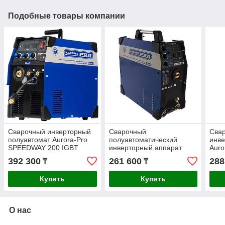
Подобные товары компании
Сварочный инверторный
Сварочный
Сва
полуавтомат Aurora-Pro
полуавтоматический
инве
SPEEDWAY 200 IGBT
инверторный аппарат
Aur
10039
Aurora-Pro OVERMAN 185
266
392 300
261 600
288
₸
₸
26643
Купить
Купить
О нас