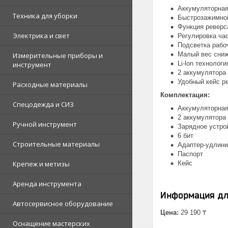
Аккумуляторная
Техника для уборки
Быстрозажимной
Функция реверс
Электрика и свет
Регулировка ча
Подсветка рабо
Малый вес сниж
Измерительные приборы и
Li-lon технолог
инструмент
2 аккумулятора 
Удобный кейс р
Расходные материалы
Комплектация:
Спецодежда и СИЗ
Аккумуляторная
2 аккумулятора
Ручной инструмент
Зарядное устро
6 бит
Строительные материалы
Адаптер-удлини
Паспорт
Крепеж и метизы
Кейс
Аренда инструмента
Информация дл
Автосервисное оборудование
Цена:
29 190 ₸
Оснащение мастерских