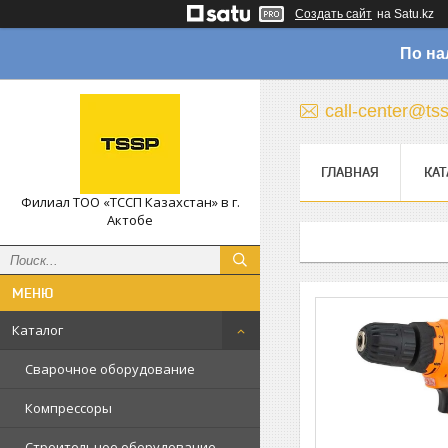
Создать сайт
на Satu.kz
По на
call-center@ts
ГЛАВНАЯ
КАТ
Филиал ТОО «ТССП Казахстан» в г.
Актобе
Каталог
Сварочное оборудование
Компрессоры
Строительное оборудование