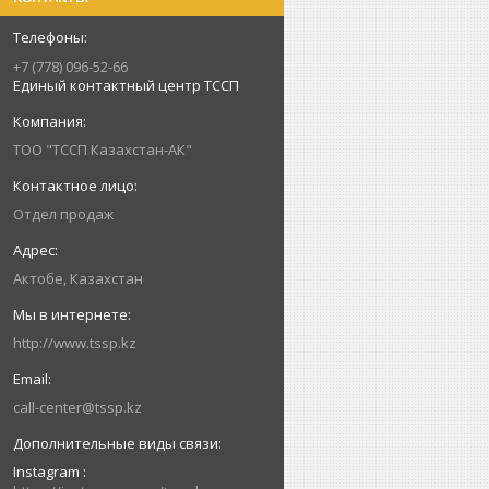
+7 (778) 096-52-66
Единый контактный центр ТССП
ТОО "ТССП Казахстан-АК"
Отдел продаж
Актобе, Казахстан
http://www.tssp.kz
call-center@tssp.kz
Instagram