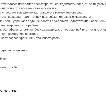
 технология избавляет оператора от необходимости следить за шнуром 
 патрон - для простой смены оснастки
а упрощает выведение застрявшего в материале сверла
стоты вращения - для точной настройки под разные материалы
чей зоны упрощает ведение работы в условиях недостаточной освещенн
ает энергоемкость работы
ия: без эффекта памяти, без саморазряда, с повышенной плотностью эне
- для работы без простоев
ешает вопрос хранения и транспортировки
 дрель-шуруповерт
йство
тель для бит
я заказа