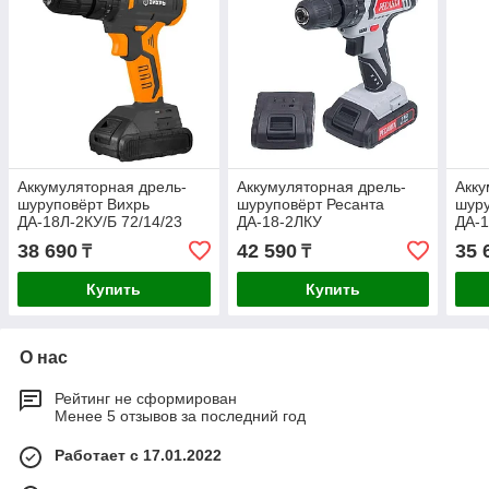
Аккумуляторная дрель-
Аккумуляторная дрель-
Акку
шуруповёрт Вихрь
шуруповёрт Ресанта
шуру
ДА-18Л-2КУ/Б 72/14/23
ДА-18-2ЛКУ
ДА-1
38 690
42 590
35 
₸
₸
Купить
Купить
О нас
Рейтинг не сформирован
Менее 5 отзывов за последний год
Работает с 17.01.2022