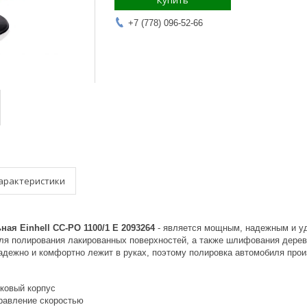
Купить
+7 (778) 096-52-66
арактеристики
ая Einhell CC-PO 1100/1 E 2093264
- является мощным, надежным и у
ля полирования лакированных поверхностей, а также шлифования дерев
надежно и комфортно лежит в руках, поэтому полировка автомобиля прои
ковый корпус
равление скоростью