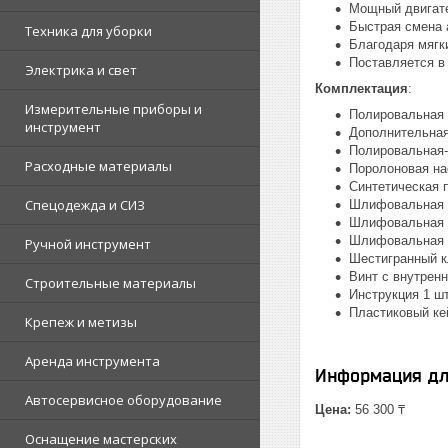
Мощный двигате
Быстрая смена 
Техника для уборки
Благодаря мягк
Поставляется в
Электрика и свет
Комплектация
:
Измерительные приборы и
Полировальная 
инструмент
Дополнительная
Полировальная-
Расходные материалы
Поролоновая на
Синтетическая 
Спецодежда и СИЗ
Шлифовальная б
Шлифовальная б
Шлифовальная б
Ручной инструмент
Шестигранный кл
Винт с внутрен
Строительные материалы
Инструкция 1 шт
Пластиковый кей
Крепеж и метизы
Аренда инструмента
Информация дл
Автосервисное оборудование
Цена:
56 300 ₸
Оснащение мастерских