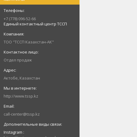
+7 (778) 096-52-66
Единый контактный центр ТССП
ТОО "ТССП Казахстан-АК"
Отдел продаж
Актобе, Казахстан
http://www.tssp.kz
call-center@tssp.kz
Instagram