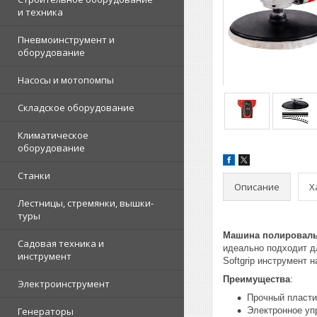
и техника
Пневмоинструмент и
оборудование
Насосы и мотопомпы
Складское оборудование
Климатическое
оборудование
Станки
Описание
Х
Лестницы, стремянки, вышки-
туры
Машина полировальн
Садовая техника и
идеально подходит д
инструмент
Softgrip инструмент 
Преимущества
:
Электроинструмент
Прочный пласти
Генераторы
Электронное уп