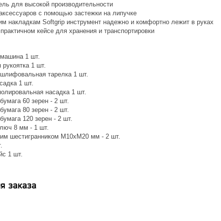
ль для высокой производительности
аксессуаров с помощью застежки на липучке
им накладкам Softgrip инструмент надежно и комфортно лежит в руках
 практичном кейсе для хранения и транспортировки
машина 1 шт.
 рукоятка 1 шт.
шлифовальная тарелка 1 шт.
садка 1 шт.
полировальная насадка 1 шт.
умага 60 зерен - 2 шт.
умага 80 зерен - 2 шт.
умага 120 зерен - 2 шт.
юч 8 мм - 1 шт.
ним шестигранником М10хМ20 мм - 2 шт.
.
с 1 шт.
я заказа