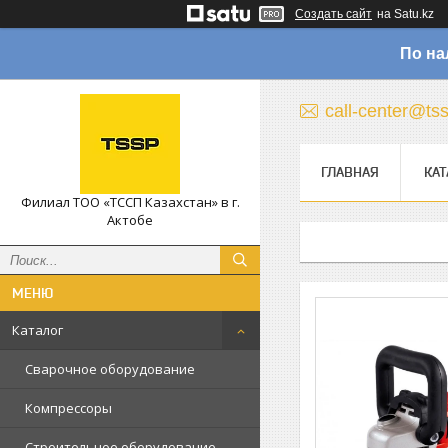
Создать сайт
на Satu.kz
По на
call-center@ts
ГЛАВНАЯ
КАТ
Филиал ТОО «ТССП Казахстан» в г.
Актобе
Каталог
Сварочное оборудование
Компрессоры
Строительное оборудование